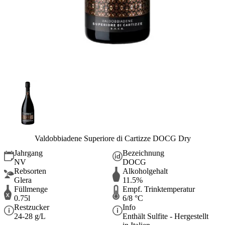
Valdobbiadene Superiore di Cartizze DOCG Dry
Jahrgang
Bezeichnung
NV
DOCG
Rebsorten
Alkoholgehalt
Glera
11.5%
Füllmenge
Empf. Trinktemperatur
0.75l
6/8 °C
Restzucker
Info
24-28 g/L
Enthält Sulfite - Hergestellt