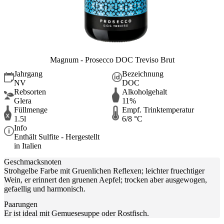
Magnum - Prosecco DOC Treviso Brut
Jahrgang
Bezeichnung
NV
DOC
Rebsorten
Alkoholgehalt
Glera
11%
Füllmenge
Empf. Trinktemperatur
1.5l
6/8 °C
Info
Enthält Sulfite - Hergestellt
in Italien
Geschmacksnoten
Strohgelbe Farbe mit Gruenlichen Reflexen; leichter fruechtiger
Wein, er erinnert den gruenen Aepfel; trocken aber ausgewogen,
gefaellig und harmonisch.
Paarungen
Er ist ideal mit Gemuesesuppe oder Rostfisch.