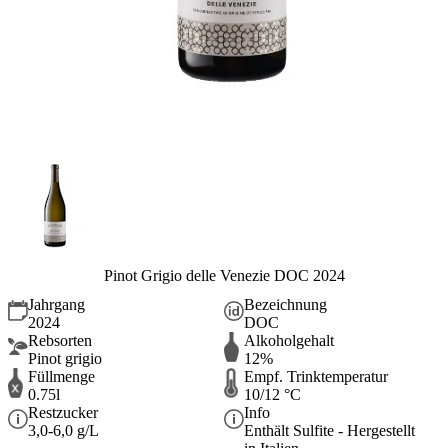
Pinot Grigio delle Venezie DOC 2024
Jahrgang
Bezeichnung
2024
DOC
Rebsorten
Alkoholgehalt
Pinot grigio
12%
Füllmenge
Empf. Trinktemperatur
0.75l
10/12 °C
Restzucker
Info
3,0-6,0 g/L
Enthält Sulfite - Hergestellt