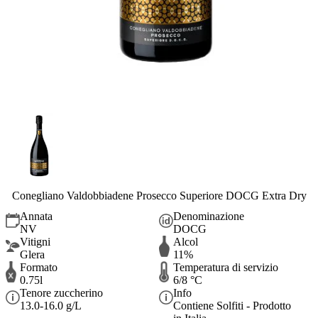
Conegliano Valdobbiadene Prosecco Superiore DOCG Extra Dry
Annata
Denominazione
NV
DOCG
Vitigni
Alcol
Glera
11%
Formato
Temperatura di servizio
0.75l
6/8 °C
Tenore zuccherino
Info
13.0-16.0 g/L
Contiene Solfiti - Prodotto