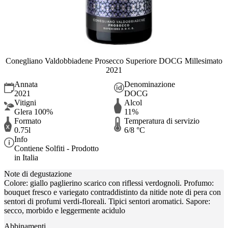
Conegliano Valdobbiadene Prosecco Superiore DOCG Millesimato
2021
Annata
Denominazione
2021
DOCG
Vitigni
Alcol
Glera 100%
11%
Formato
Temperatura di servizio
0.75l
6/8 °C
Info
Contiene Solfiti - Prodotto
in Italia
Note di degustazione
Colore: giallo paglierino scarico con riflessi verdognoli. Profumo:
bouquet fresco e variegato contraddistinto da nitide note di pera con
sentori di profumi verdi-floreali. Tipici sentori aromatici. Sapore:
secco, morbido e leggermente acidulo
Abbinamenti