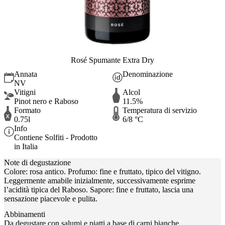
Rosé Spumante Extra Dry
Annata
Denominazione
NV
Vitigni
Alcol
Pinot nero e Raboso
11.5%
Formato
Temperatura di servizio
0.75l
6/8 °C
Info
Contiene Solfiti - Prodotto
in Italia
Note di degustazione
Colore: rosa antico. Profumo: fine e fruttato, tipico del vitigno.
Leggermente amabile inizialmente, successivamente esprime
l’acidità tipica del Raboso. Sapore: fine e fruttato, lascia una
sensazione piacevole e pulita.
Abbinamenti
Da degustare con salumi e piatti a base di carni bianche.