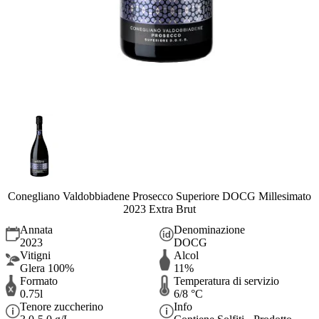
Conegliano Valdobbiadene Prosecco Superiore DOCG Millesimato
2023 Extra Brut
Annata
Denominazione
2023
DOCG
Vitigni
Alcol
Glera 100%
11%
Formato
Temperatura di servizio
0.75l
6/8 °C
Tenore zuccherino
Info