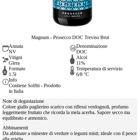
Magnum - Prosecco DOC Treviso Brut
Annata
Denominazione
NV
DOC
Vitigni
Alcol
Glera
11%
Formato
Temperatura di servizio
1.5l
6/8 °C
Info
Contiene Solfiti - Prodotto
in Italia
Note di degustazione
Colore giallo paglierino scarico con riflessi verdognoli, profumo
leggermente fruttato che ricorda la mela acerba. Sapore secco ma
equilibrato e armonico.
Abbinamenti
Da abbinare a minestre di verdure o legumi misti; ideale con il pesce
alla griglia