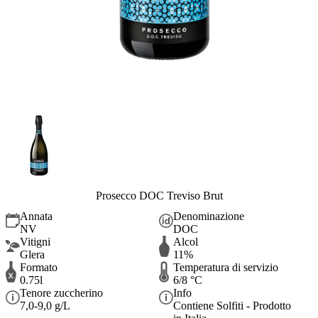
Prosecco DOC Treviso Brut
Annata
Denominazione
NV
DOC
Vitigni
Alcol
Glera
11%
Formato
Temperatura di servizio
0.75l
6/8 °C
Tenore zuccherino
Info
7,0-9,0 g/L
Contiene Solfiti - Prodotto