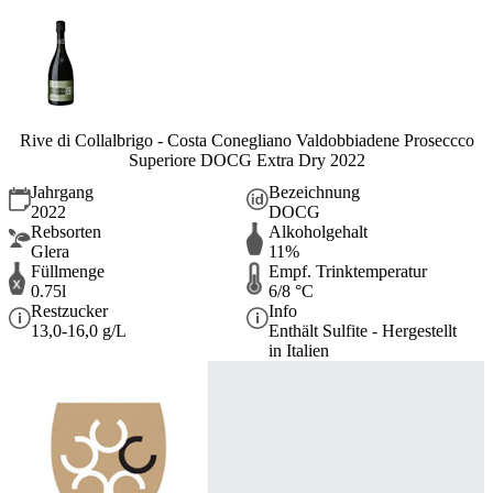
Rive di Collalbrigo - Costa Conegliano Valdobbiadene Proseccco
Superiore DOCG Extra Dry 2022
Jahrgang
Bezeichnung
2022
DOCG
Rebsorten
Alkoholgehalt
Glera
11%
Füllmenge
Empf. Trinktemperatur
0.75l
6/8 °C
Restzucker
Info
13,0-16,0 g/L
Enthält Sulfite - Hergestellt
in Italien