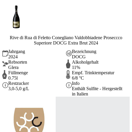
Rive di Rua di Feletto Conegliano Valdobbiadene Proseccco
Superiore DOCG Extra Brut 2024
Jahrgang
Bezeichnung
2024
DOCG
Rebsorten
Alkoholgehalt
Glera
11%
Füllmenge
Empf. Trinktemperatur
0.75l
6/8 °C
Restzucker
Info
3,0-5,0 g/L
Enthält Sulfite - Hergestellt
in Italien