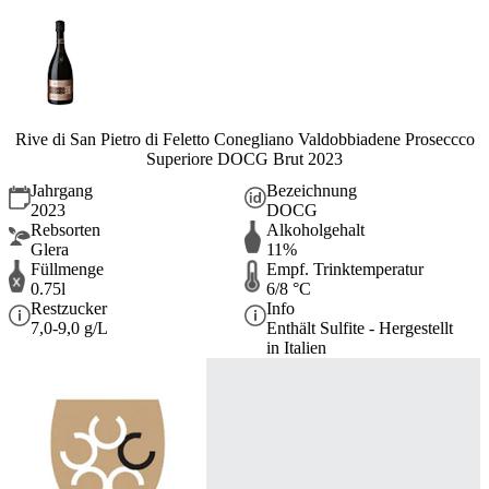
Rive di San Pietro di Feletto Conegliano Valdobbiadene Proseccco
Superiore DOCG Brut 2023
Jahrgang
Bezeichnung
2023
DOCG
Rebsorten
Alkoholgehalt
Glera
11%
Füllmenge
Empf. Trinktemperatur
0.75l
6/8 °C
Restzucker
Info
7,0-9,0 g/L
Enthält Sulfite - Hergestellt
in Italien