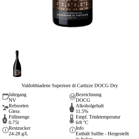
Valdobbiadene Superiore di Cartizze DOCG Dry
Jahrgang
Bezeichnung
NV
DOCG
Rebsorten
Alkoholgehalt
Glera
11.5%
Füllmenge
Empf. Trinktemperatur
0.75l
6/8 °C
Restzucker
Info
24-28 g/L
Enthält Sulfite - Hergestellt