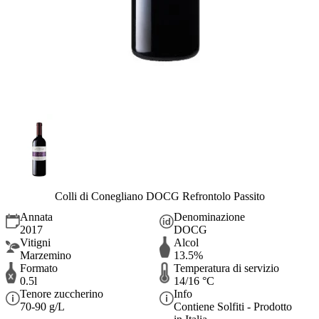
Colli di Conegliano DOCG Refrontolo Passito
Annata
Denominazione
2017
DOCG
Vitigni
Alcol
Marzemino
13.5%
Formato
Temperatura di servizio
0.5l
14/16 °C
Tenore zuccherino
Info
70-90 g/L
Contiene Solfiti - Prodotto