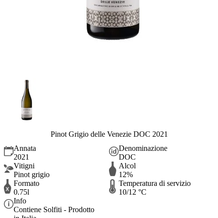
Pinot Grigio delle Venezie DOC 2021
Annata
Denominazione
2021
DOC
Vitigni
Alcol
Pinot grigio
12%
Formato
Temperatura di servizio
0.75l
10/12 °C
Info
Contiene Solfiti - Prodotto