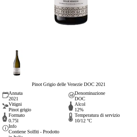
Pinot Grigio delle Venezie DOC 2021
Annata
Denominazione
2021
DOC
Vitigni
Alcol
Pinot grigio
12%
Formato
Temperatura di servizio
0.75l
10/12 °C
Info
Contiene Solfiti - Prodotto