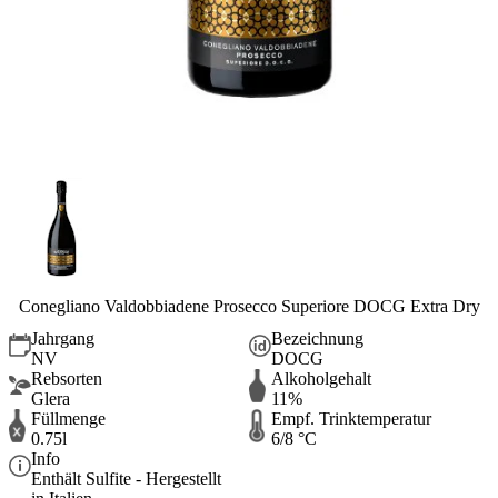
Conegliano Valdobbiadene Prosecco Superiore DOCG Extra Dry
Jahrgang
Bezeichnung
NV
DOCG
Rebsorten
Alkoholgehalt
Glera
11%
Füllmenge
Empf. Trinktemperatur
0.75l
6/8 °C
Info
Enthält Sulfite - Hergestellt