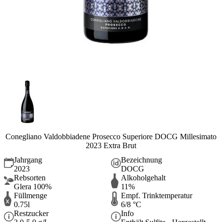
Conegliano Valdobbiadene Prosecco Superiore DOCG Millesimato
2023 Extra Brut
Jahrgang
Bezeichnung
2023
DOCG
Rebsorten
Alkoholgehalt
Glera 100%
11%
Füllmenge
Empf. Trinktemperatur
0.75l
6/8 °C
Restzucker
Info