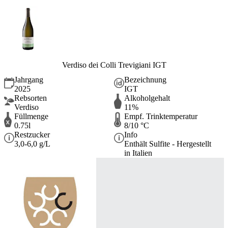
Verdiso dei Colli Trevigiani IGT
Jahrgang
Bezeichnung
2025
IGT
Rebsorten
Alkoholgehalt
Verdiso
11%
Füllmenge
Empf. Trinktemperatur
0.75l
8/10 °C
Restzucker
Info
3,0-6,0 g/L
Enthält Sulfite - Hergestellt
in Italien