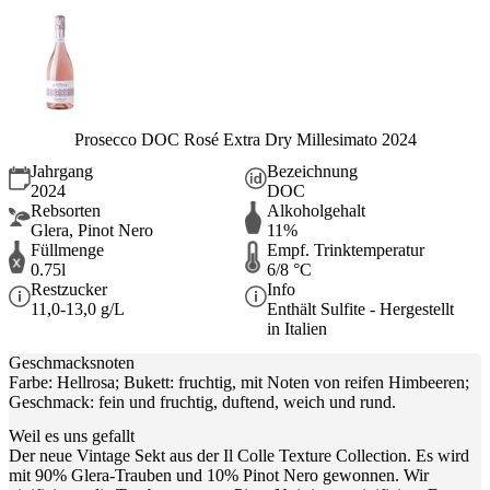
Prosecco DOC Rosé Extra Dry Millesimato 2024
Jahrgang
Bezeichnung
2024
DOC
Rebsorten
Alkoholgehalt
Glera, Pinot Nero
11%
Füllmenge
Empf. Trinktemperatur
0.75l
6/8 °C
Restzucker
Info
11,0-13,0 g/L
Enthält Sulfite - Hergestellt
in Italien
Geschmacksnoten
Farbe: Hellrosa; Bukett: fruchtig, mit Noten von reifen Himbeeren;
Geschmack: fein und fruchtig, duftend, weich und rund.
Weil es uns gefallt
Der neue Vintage Sekt aus der Il Colle Texture Collection. Es wird
mit 90% Glera-Trauben und 10% Pinot Nero gewonnen. Wir