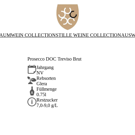
AUMWEIN COLLECTION
STILLE WEINE COLLECTION
AUSW
Prosecco DOC Treviso Brut
Jahrgang
NV
Rebsorten
Glera
Füllmenge
0.75l
Restzucker
7,0-9,0 g/L