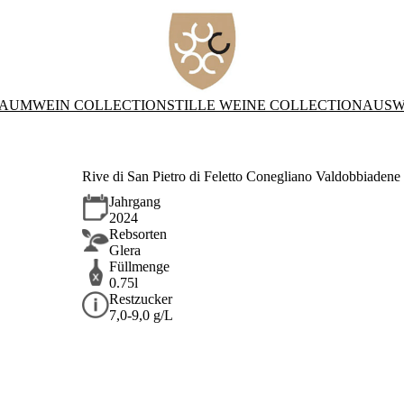
AUMWEIN COLLECTION
STILLE WEINE COLLECTION
AUSW
Rive di San Pietro di Feletto Conegliano Valdobbiade
Jahrgang
2024
Rebsorten
Glera
Füllmenge
0.75l
Restzucker
7,0-9,0 g/L