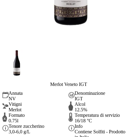
Merlot Veneto IGT
Annata
Denominazione
NV
IGT
Vitigni
Alcol
Merlot
12.5%
Formato
Temperatura di servizio
0.75l
16/18 °C
Tenore zuccherino
Info
3,0-6,0 g/L
Contiene Solfiti - Prodotto