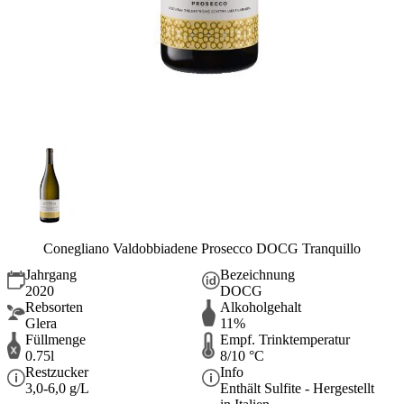
Conegliano Valdobbiadene Prosecco DOCG Tranquillo
Jahrgang
Bezeichnung
2020
DOCG
Rebsorten
Alkoholgehalt
Glera
11%
Füllmenge
Empf. Trinktemperatur
0.75l
8/10 °C
Restzucker
Info
3,0-6,0 g/L
Enthält Sulfite - Hergestellt