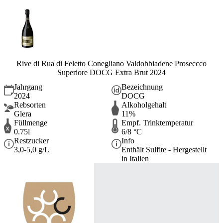
Rive di Rua di Feletto Conegliano Valdobbiadene Proseccco
Superiore DOCG Extra Brut 2024
Jahrgang
Bezeichnung
2024
DOCG
Rebsorten
Alkoholgehalt
Glera
11%
Füllmenge
Empf. Trinktemperatur
0.75l
6/8 °C
Restzucker
Info
3,0-5,0 g/L
Enthält Sulfite - Hergestellt
in Italien