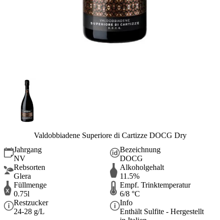
Valdobbiadene Superiore di Cartizze DOCG Dry
Jahrgang
Bezeichnung
NV
DOCG
Rebsorten
Alkoholgehalt
Glera
11.5%
Füllmenge
Empf. Trinktemperatur
0.75l
6/8 °C
Restzucker
Info
24-28 g/L
Enthält Sulfite - Hergestellt