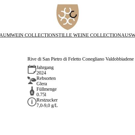
AUMWEIN COLLECTION
STILLE WEINE COLLECTION
AUSW
Rive di San Pietro di Feletto Conegliano Valdobbiade
Jahrgang
2024
Rebsorten
Glera
Füllmenge
0.75l
Restzucker
7,0-9,0 g/L