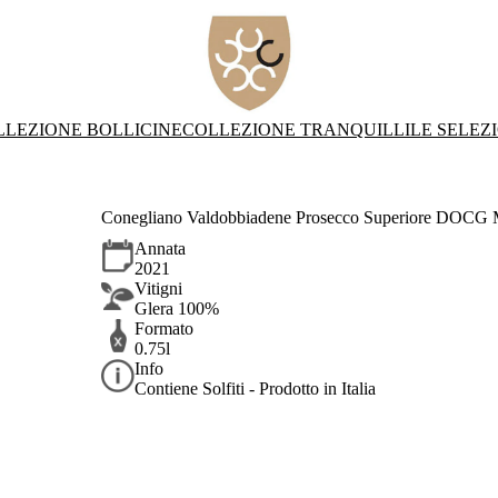
LLEZIONE BOLLICINE
COLLEZIONE TRANQUILLI
LE SELEZ
Conegliano Valdobbiadene Prosecco Superiore DOCG M
Annata
2021
Vitigni
Glera 100%
Formato
0.75l
Info
Contiene Solfiti - Prodotto in Italia