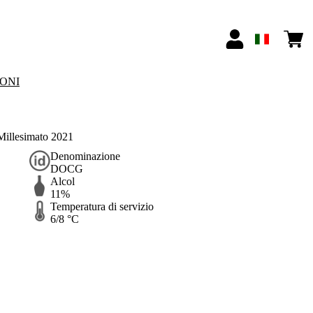
IONI
illesimato 2021
Denominazione
DOCG
Alcol
11%
Temperatura di servizio
6/8 °C