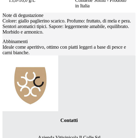
13,0-16,0 g/L
Contiene Solfiti - Prodotto
in Italia
Note di degustazione
Colore: giallo paglierino scarico. Profumo: fruttato, di mela e pera.
Sentori aromatici tipici. Sapore: leggermente amabile, equilibrato.
Morbido e armonico.
Abbinamenti
Ideale come aperitivo, ottimo con piatti leggeri a base di pesce e
carni bianche.
Contatti
Azienda Vitivinicola Il Colle Srl