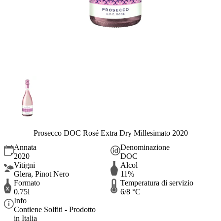
Prosecco DOC Rosé Extra Dry Millesimato 2020
Annata
Denominazione
2020
DOC
Vitigni
Alcol
Glera, Pinot Nero
11%
Formato
Temperatura di servizio
0.75l
6/8 °C
Info
Contiene Solfiti - Prodotto
in Italia