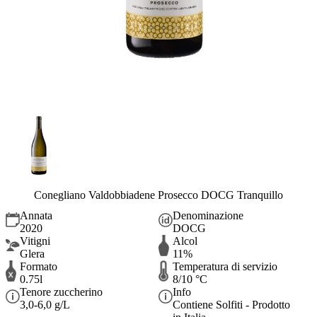
Conegliano Valdobbiadene Prosecco DOCG Tranquillo
Annata
Denominazione
2020
DOCG
Vitigni
Alcol
Glera
11%
Formato
Temperatura di servizio
0.75l
8/10 °C
Tenore zuccherino
Info
3,0-6,0 g/L
Contiene Solfiti - Prodotto