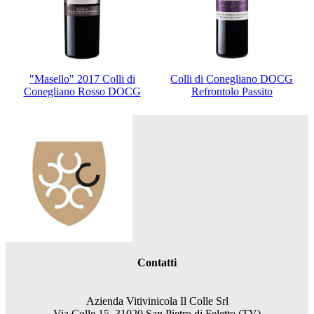
"Masello" 2017 Colli di
Colli di Conegliano DOCG
Conegliano Rosso DOCG
Refrontolo Passito
Contatti
Azienda Vitivinicola Il Colle Srl
Via Colle 15, 31020 San Pietro di Feletto (TV)