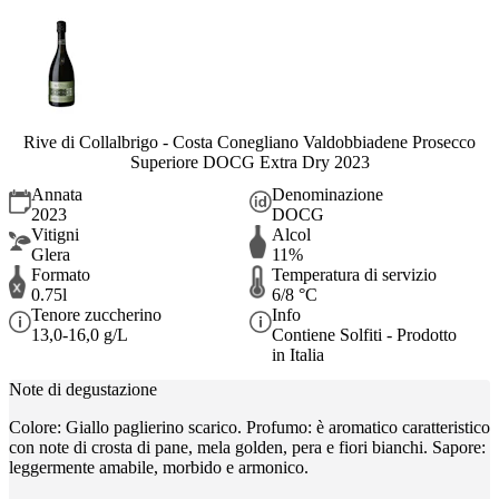
Rive di Collalbrigo - Costa Conegliano Valdobbiadene Prosecco
Superiore DOCG Extra Dry 2023
Annata
Denominazione
2023
DOCG
Vitigni
Alcol
Glera
11%
Formato
Temperatura di servizio
0.75l
6/8 °C
Tenore zuccherino
Info
13,0-16,0 g/L
Contiene Solfiti - Prodotto
in Italia
Note di degustazione
Colore: Giallo paglierino scarico. Profumo: è aromatico caratteristico
con note di crosta di pane, mela golden, pera e fiori bianchi. Sapore:
leggermente amabile, morbido e armonico.