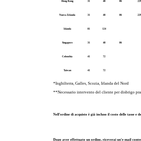
Hong Kong
31
48
86
22
Nuova Zelanda
31
48
86
22
Islanda
81
124
Singapore
31
48
86
Colombia
41
72
Taiwan
41
72
*Inghilterra, Galles, Scozia, Irlanda del Nord
**Necessario intervento del cliente per disbrigo pra
Nell′ordine di acquisto è già incluso il costo delle tasse 
Dopo aver effettuato un ordine, riceverai un'e-mail contene