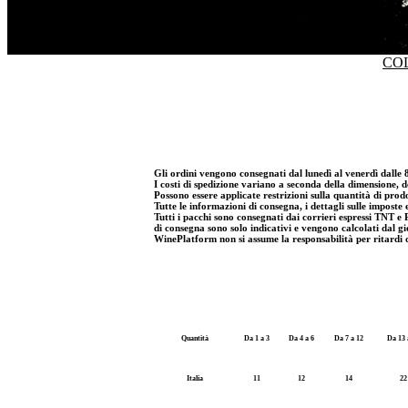
CO
Gli ordini vengono consegnati dal lunedì al venerdì dalle 
I costi di spedizione variano a seconda della dimensione, del
Possono essere applicate restrizioni sulla quantità di prodo
Tutte le informazioni di consegna, i dettagli sulle imposte 
Tutti i pacchi sono consegnati dai corrieri espressi TNT 
di consegna sono solo indicativi e vengono calcolati dal gi
WinePlatform non si assume la responsabilità per ritardi d
Quantità
Da 1 a 3
Da 4 a 6
Da 7 a 12
Da 13 
Italia
11
12
14
22