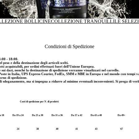
LLEZIONE BOLLICINE
COLLEZIONE TRANQUILLI
LE SELEZ
Condizioni di Spedizione
8:00 - 18:00.
 peso e della destinazione degli articoli scelti.
tti acquistabili, per ordini effettuati fuori dell′Unione Europea.
e sui dazi, nonché la destinazione di spedizione verranno visualizzati nel carrello.
e Poste in Italia, UPS Express Courier, FedEx, SMM e MBE in Europa e nel mondo con tempi varia
orno di spedizione.
i sdoganamento, ma si impegna a ridurre al minimo eventuali inconvenienti. Si prega di verific
Costi di spedizione per N. di prodotti
a 18
Da 19 a 24
Da 25 a 30
Da 31 a 36
Da 37 a 42
Da 43 a 48
Da 49+
24
38
40
41
43
67