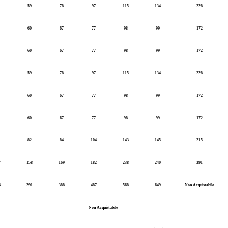
59
78
97
115
134
228
60
67
77
98
99
172
60
67
77
98
99
172
59
78
97
115
134
228
60
67
77
98
99
172
60
67
77
98
99
172
82
84
104
143
145
215
7
158
169
182
238
240
391
4
291
388
487
568
649
Non Acquistabile
Non Acquistabile