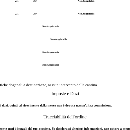
9
231
267
Non Acquistabile
9
231
267
Non Acquistabile
Non Acquistabile
Non Acquistabile
Non Acquistabile
Non Acquistabile
tiche doganali a destinazione, nessun intervento della cantina.
Imposte e Dazi
e dei dazi, quindi al ricevimento della merce non è dovuta nessun′altra commissione.
Tracciabilità dell′ordine
nte tutti i dettagli del tuo acquisto. Se desiderassi ulteriori informazioni, non esitare a mette