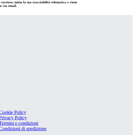
orriere, inizia la sua tracciabilità telematica e viene
o via email.
Cookie Policy
Privacy Policy
Termini e condizioni
Condizioni di spedizione