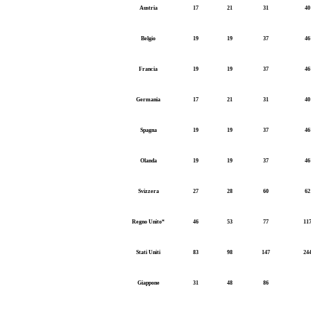
Austria
17
21
31
40
Belgio
19
19
37
46
Francia
19
19
37
46
Germania
17
21
31
40
Spagna
19
19
37
46
Olanda
19
19
37
46
Svizzera
27
28
60
62
Regno Unito*
46
53
77
11
Stati Uniti
83
98
147
24
Giappone
31
48
86