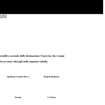
IONI
bili a seconda delle destinazioni. Si precisa che i tempi
are tutti i dettagli nella seguente tabella.
Spedizione Gratuita Oltre a
Tempi di Spedizione
Nessuna
1-2 Giorni