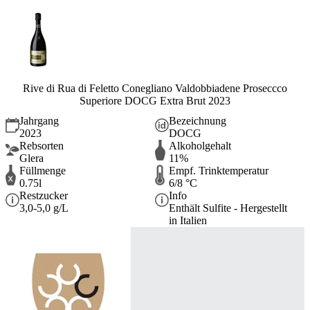
Rive di Rua di Feletto Conegliano Valdobbiadene Proseccco
Superiore DOCG Extra Brut 2023
Jahrgang
Bezeichnung
2023
DOCG
Rebsorten
Alkoholgehalt
Glera
11%
Füllmenge
Empf. Trinktemperatur
0.75l
6/8 °C
Restzucker
Info
3,0-5,0 g/L
Enthält Sulfite - Hergestellt
in Italien