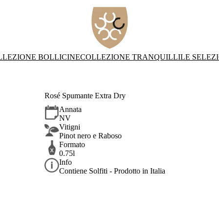
LLEZIONE BOLLICINE
COLLEZIONE TRANQUILLI
LE SELEZ
Rosé Spumante Extra Dry
Annata
NV
Vitigni
Pinot nero e Raboso
Formato
0.75l
Info
Contiene Solfiti - Prodotto in Italia