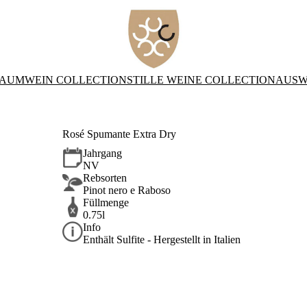
AUMWEIN COLLECTION
STILLE WEINE COLLECTION
AUSW
Rosé Spumante Extra Dry
Jahrgang
NV
Rebsorten
Pinot nero e Raboso
Füllmenge
0.75l
Info
Enthält Sulfite - Hergestellt in Italien