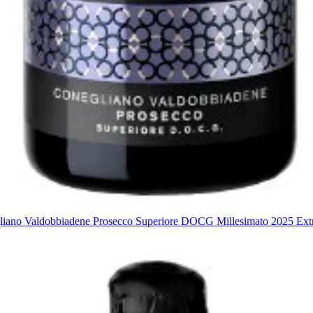
iano Valdobbiadene Prosecco Superiore DOCG Millesimato 2025 Extr