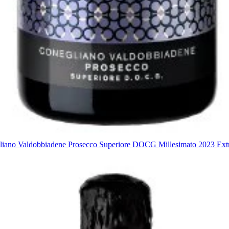
iano Valdobbiadene Prosecco Superiore DOCG Millesimato 2023 Extr