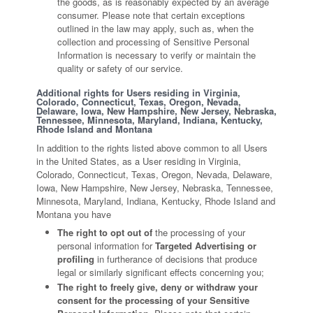
the goods, as is reasonably expected by an average
consumer. Please note that certain exceptions
outlined in the law may apply, such as, when the
collection and processing of Sensitive Personal
Information is necessary to verify or maintain the
quality or safety of our service.
Additional rights for Users residing in Virginia,
Colorado, Connecticut, Texas, Oregon, Nevada,
Delaware, Iowa, New Hampshire, New Jersey, Nebraska,
Tennessee, Minnesota, Maryland, Indiana, Kentucky,
Rhode Island and Montana
In addition to the rights listed above common to all Users
in the United States, as a User residing in Virginia,
Colorado, Connecticut, Texas, Oregon, Nevada, Delaware,
Iowa, New Hampshire, New Jersey, Nebraska, Tennessee,
Minnesota, Maryland, Indiana, Kentucky, Rhode Island and
Montana you have
The right to opt out of
the processing of your
personal information for
Targeted Advertising or
profiling
in furtherance of decisions that produce
legal or similarly significant effects concerning you;
The right to freely give, deny or withdraw your
consent for the processing of your Sensitive