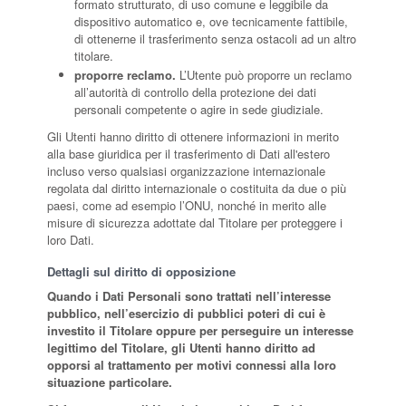
formato strutturato, di uso comune e leggibile da
dispositivo automatico e, ove tecnicamente fattibile,
di ottenerne il trasferimento senza ostacoli ad un altro
titolare.
proporre reclamo.
L’Utente può proporre un reclamo
all’autorità di controllo della protezione dei dati
personali competente o agire in sede giudiziale.
Gli Utenti hanno diritto di ottenere informazioni in merito
alla base giuridica per il trasferimento di Dati all'estero
incluso verso qualsiasi organizzazione internazionale
regolata dal diritto internazionale o costituita da due o più
paesi, come ad esempio l’ONU, nonché in merito alle
misure di sicurezza adottate dal Titolare per proteggere i
loro Dati.
Dettagli sul diritto di opposizione
Quando i Dati Personali sono trattati nell’interesse
pubblico, nell’esercizio di pubblici poteri di cui è
investito il Titolare oppure per perseguire un interesse
legittimo del Titolare, gli Utenti hanno diritto ad
opporsi al trattamento per motivi connessi alla loro
situazione particolare.