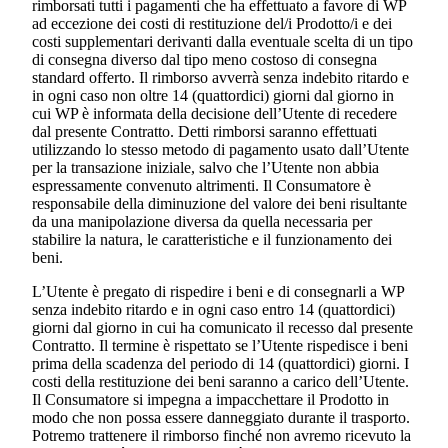
rimborsati tutti i pagamenti che ha effettuato a favore di WP
ad eccezione dei costi di restituzione del/i Prodotto/i e dei
costi supplementari derivanti dalla eventuale scelta di un tipo
di consegna diverso dal tipo meno costoso di consegna
standard offerto. Il rimborso avverrà senza indebito ritardo e
in ogni caso non oltre 14 (quattordici) giorni dal giorno in
cui WP è informata della decisione dell’Utente di recedere
dal presente Contratto. Detti rimborsi saranno effettuati
utilizzando lo stesso metodo di pagamento usato dall’Utente
per la transazione iniziale, salvo che l’Utente non abbia
espressamente convenuto altrimenti. Il Consumatore è
responsabile della diminuzione del valore dei beni risultante
da una manipolazione diversa da quella necessaria per
stabilire la natura, le caratteristiche e il funzionamento dei
beni.
L’Utente è pregato di rispedire i beni e di consegnarli a WP
senza indebito ritardo e in ogni caso entro 14 (quattordici)
giorni dal giorno in cui ha comunicato il recesso dal presente
Contratto. Il termine è rispettato se l’Utente rispedisce i beni
prima della scadenza del periodo di 14 (quattordici) giorni. I
costi della restituzione dei beni saranno a carico dell’Utente.
Il Consumatore si impegna a impacchettare il Prodotto in
modo che non possa essere danneggiato durante il trasporto.
Potremo trattenere il rimborso finché non avremo ricevuto la