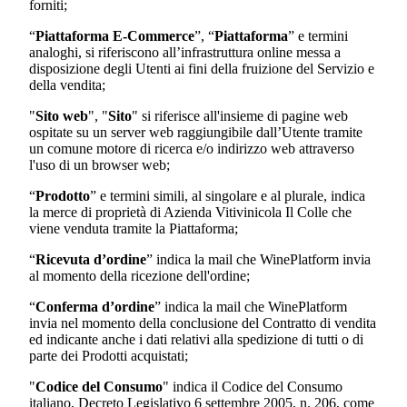
forniti;
“
Piattaforma E-Commerce
”, “
Piattaforma
” e termini
analoghi, si riferiscono all’infrastruttura online messa a
disposizione degli Utenti ai fini della fruizione del Servizio e
della vendita;
"
Sito web
", "
Sito
" si riferisce all'insieme di pagine web
ospitate su un server web raggiungibile dall’Utente tramite
un comune motore di ricerca e/o indirizzo web attraverso
l'uso di un browser web;
“
Prodotto
” e termini simili, al singolare e al plurale, indica
la merce di proprietà di
Azienda Vitivinicola Il Colle
che
viene venduta tramite la Piattaforma;
“
Ricevuta d’ordine
” indica la mail che WinePlatform invia
al momento della ricezione dell'ordine;
“
Conferma d’ordine
” indica la mail che WinePlatform
invia nel momento della conclusione del Contratto di vendita
ed indicante anche i dati relativi alla spedizione di tutti o di
parte dei Prodotti acquistati;
"
Codice del Consumo
" indica il Codice del Consumo
italiano, Decreto Legislativo 6 settembre 2005, n. 206, come