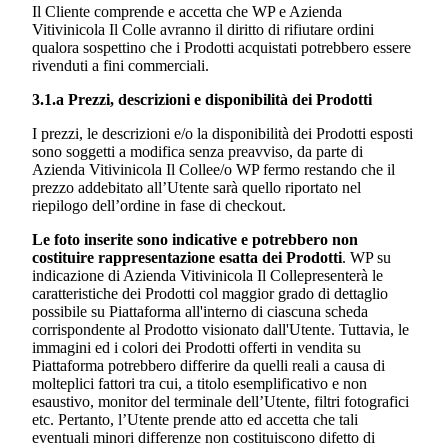
Il Cliente comprende e accetta che WP e
Azienda
Vitivinicola Il Colle
avranno il diritto di rifiutare ordini
qualora sospettino che i Prodotti acquistati potrebbero essere
rivenduti a fini commerciali.
3.1.a Prezzi, descrizioni e disponibilità dei Prodotti
I prezzi, le descrizioni e/o la disponibilità dei Prodotti esposti
sono soggetti a modifica senza preavviso, da parte di
Azienda Vitivinicola Il Colle
e/o WP fermo restando che il
prezzo addebitato all’Utente sarà quello riportato nel
riepilogo dell’ordine in fase di checkout.
Le foto inserite sono indicative e potrebbero non
costituire rappresentazione esatta dei Prodotti
. WP su
indicazione di
Azienda Vitivinicola Il Colle
presenterà le
caratteristiche dei Prodotti col maggior grado di dettaglio
possibile su Piattaforma all'interno di ciascuna scheda
corrispondente al Prodotto visionato dall'Utente. Tuttavia, le
immagini ed i colori dei Prodotti offerti in vendita su
Piattaforma potrebbero differire da quelli reali a causa di
molteplici fattori tra cui, a titolo esemplificativo e non
esaustivo, monitor del terminale dell’Utente, filtri fotografici
etc. Pertanto, l’Utente prende atto ed accetta che tali
eventuali minori differenze non costituiscono difetto di