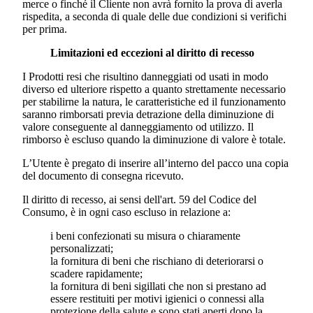
merce o finché il Cliente non avrà fornito la prova di averla
rispedita, a seconda di quale delle due condizioni si verifichi
per prima.
Limitazioni ed eccezioni al diritto di recesso
I Prodotti resi che risultino danneggiati od usati in modo
diverso ed ulteriore rispetto a quanto strettamente necessario
per stabilirne la natura, le caratteristiche ed il funzionamento
saranno rimborsati previa detrazione della diminuzione di
valore conseguente al danneggiamento od utilizzo. Il
rimborso è escluso quando la diminuzione di valore è totale.
L’Utente è pregato di inserire all’interno del pacco una copia
del documento di consegna ricevuto.
Il diritto di recesso, ai sensi dell'art. 59 del Codice del
Consumo, è in ogni caso escluso in relazione a:
i beni confezionati su misura o chiaramente
personalizzati;
la fornitura di beni che rischiano di deteriorarsi o
scadere rapidamente;
la fornitura di beni sigillati che non si prestano ad
essere restituiti per motivi igienici o connessi alla
protezione della salute e sono stati aperti dopo la