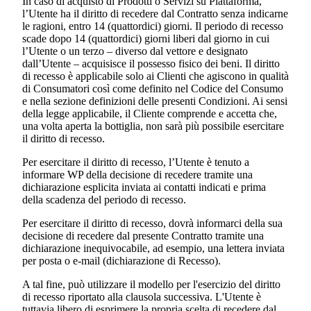
In caso di acquisto di Prodotti o Servizi su Piattaforma,
l’Utente ha il diritto di recedere dal Contratto senza indicarne
le ragioni, entro 14 (quattordici) giorni. Il periodo di recesso
scade dopo 14 (quattordici) giorni liberi dal giorno in cui
l’Utente o un terzo – diverso dal vettore e designato
dall’Utente – acquisisce il possesso fisico dei beni. Il diritto
di recesso è applicabile solo ai Clienti che agiscono in qualità
di Consumatori così come definito nel Codice del Consumo
e nella sezione definizioni delle presenti Condizioni. Ai sensi
della legge applicabile, il Cliente comprende e accetta che,
una volta aperta la bottiglia, non sarà più possibile esercitare
il diritto di recesso.
Per esercitare il diritto di recesso, l’Utente è tenuto a
informare WP della decisione di recedere tramite una
dichiarazione esplicita inviata ai contatti indicati e prima
della scadenza del periodo di recesso.
Per esercitare il diritto di recesso, dovrà informarci della sua
decisione di recedere dal presente Contratto tramite una
dichiarazione inequivocabile, ad esempio, una lettera inviata
per posta o e-mail (dichiarazione di Recesso).
A tal fine, può utilizzare il modello per l'esercizio del diritto
di recesso riportato alla clausola successiva. L'Utente è
tuttavia libero di esprimere la propria scelta di recedere dal