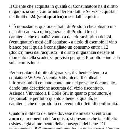
Il Cliente che acquista in qualità di Consumatore ha il diritto
di garanzia sulla conformità dei Prodotti e Servizi acquistati
nei limiti di
24 (ventiquattro) mesi
dall’acquisto.
Ciò nonostante, qualora si tratti di Prodotti che abbiano una
data di scadenza o, in generale, di Prodotti le cui
caratteristiche e qualità vanno a deteriorarsi prima dei 24
(ventiquattro) mesi dall’acquisto - a titolo di esempio il vino
bianco per il quale è consigliato un consumo entro i 12
(dodici) mesi dall’acquisto - il diritto di garanzia decade al
momento della scadenza prevista per quel Prodotto e indicata
sulla confezione.
Per esercitare il diritto di garanzia, il Cliente è tenuto a
contattare WP e/o
Azienda Vitivinicola Il Colle
alle
informazioni di contatto contenute nel presente documento,
dando una descrizione accurata del vizio riscontrato.
Azienda Vitivinicola Il Colle Srl
, in quanto produttore, è
responsabile per tutto quanto attiene la qualità, le
caratteristiche del prodotto ed eventuali difetti di conformità.
Qualora il difetto del bene dovesse manifestarsi entro
un
anno
dal momento dell’acquisto, si presume che tale difetto
esistesse già al momento della consegna del bene. Di
conseguenza, il Consumatore non ha, in questo caso, l’onere