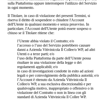
sulla Piattaforma oppure interrompere l'utilizzo del Servizio
in ogni momento.
Il Titolare, in caso di violazione dei presenti Termini, si
riserva il diritto di sospendere o chiudere l'Account
dell'Utente in qualsiasi momento e senza preavviso. In
particolare, l'Account dell'Utente potrà essere sospeso o
chiuso se il Titolare ritiene che:
l’Utente abbia violato il Contratto; e/o
l’accesso o l’uso del Servizio potrebbero causare
danni a
Azienda Vitivinicola Il Colle
e/o WP, ad altri
Utenti o a terze parti; e/o
l’uso della Piattaforma da parte dell’Utente possa
risultare in una violazione della legge o dei
regolamenti applicabili; e/o
in caso di investigazioni condotte in esito ad azioni
legali o per coinvolgimento della pubblica autorità; e/o
l’Account è ritenuto da
Azienda Vitivinicola Il
Colle
e/o WP, a sua esclusiva discrezionalità e per
qualsivoglia motivo, inappropriato o offensivo o in
violazione del Contratto o non in linea con gli
standard di
Azienda Vitivinicola Il Colle
e WP.