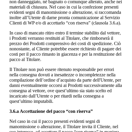
non danneggiato, né bagnato o comunque alterato, anche nei
materiali di chiusura. Nel caso in cui la confezione presenti
evidenti segni di manomissione o alterazione, si raccomanda
inoltre all’Utente di darne pronta comunicazione al Servizio
Clienti di WP e/o di accettarlo “con riserva” (clausola 3.6.a).
In caso di mancato ritiro entro il termine stabilito dal vettore,
i Prodotti verranno restituiti al Titolare, che rimborserà il
prezzo dei Prodotti comprensivo dei costi di spedizione. Ciò
nonostante, al Cliente potrebbe essere richiesto di pagare dei
costi per il pacco rimasto in giacenza e per la restituzione del
pacco al Titolare.
Il Titolare non può essere ritenuto responsabile per errori
nella consegna dovuti a inesattezze o incompletezze nella
compilazione dell’ordine d’acquisto da parte dell'Utente, per
danni eventualmente occorsi ai Prodotti successivamente alla
consegna al vettore, ove quest’ultimo sia stato scelto ed
incaricato dall’Utente o per ritardi nella consegna a
quest’ultimo imputabili.
3.6.a Accettazione del pacco “con riserva”
Nel caso in cui il pacco presenti evidenti segni di
manomissione o alterazione, il Titolare invita il Cliente, nel
suo interesse, ad accettare il pacco “con riserva” in maniera