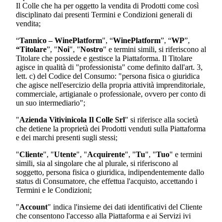
Il Colle
che ha per oggetto la vendita di Prodotti come così
disciplinato dai presenti Termini e Condizioni generali di
vendita;
“
Tannico – WinePlatform
", “
WinePlatform
”, “
WP
”,
“Titolare
”, "
Noi
", "
Nostro
" e termini simili, si riferiscono al
Titolare che possiede e gestisce la Piattaforma. Il Titolare
agisce in qualità di "professionista" come definito dall'art. 3,
lett. c) del Codice del Consumo: "persona fisica o giuridica
che agisce nell'esercizio della propria attività imprenditoriale,
commerciale, artigianale o professionale, ovvero per conto di
un suo intermediario";
"
Azienda Vitivinicola Il Colle Srl
"
si riferisce alla società
che detiene la proprietà dei Prodotti venduti sulla Piattaforma
e dei marchi presenti sugli stessi;
"
Cliente
", "
Utente
", "
Acquirente
", "
Tu
", "
Tuo
" e termini
simili, sia al singolare che al plurale, si riferiscono al
soggetto, persona fisica o giuridica, indipendentemente dallo
status di Consumatore, che effettua l'acquisto, accettando i
Termini e le Condizioni;
"
Account
" indica l'insieme dei dati identificativi del Cliente
che consentono l'accesso alla Piattaforma e ai Servizi ivi