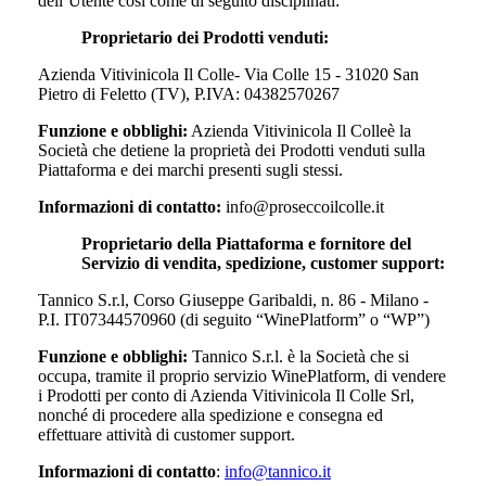
dell’Utente così come di seguito disciplinati:
Proprietario dei Prodotti venduti:
Azienda Vitivinicola Il Colle- Via Colle 15 - 31020 San
Pietro di Feletto (TV), P.IVA: 04382570267
Funzione e obblighi:
Azienda Vitivinicola Il Colle
è la
Società che detiene la proprietà dei Prodotti venduti sulla
Piattaforma e dei marchi presenti sugli stessi.
Informazioni di contatto:
info@proseccoilcolle.it
Proprietario della Piattaforma e fornitore del
Servizio di vendita, spedizione, customer support:
Tannico S.r.l, Corso Giuseppe Garibaldi, n. 86 - Milano -
P.I. IT07344570960 (di seguito “WinePlatform” o “WP”)
Funzione e obblighi:
Tannico S.r.l. è la Società che si
occupa, tramite il proprio servizio WinePlatform, di vendere
i Prodotti per conto di
Azienda Vitivinicola Il Colle Srl
,
nonché di procedere alla spedizione e consegna ed
effettuare attività di customer support.
Informazioni di contatto
:
info@tannico.it