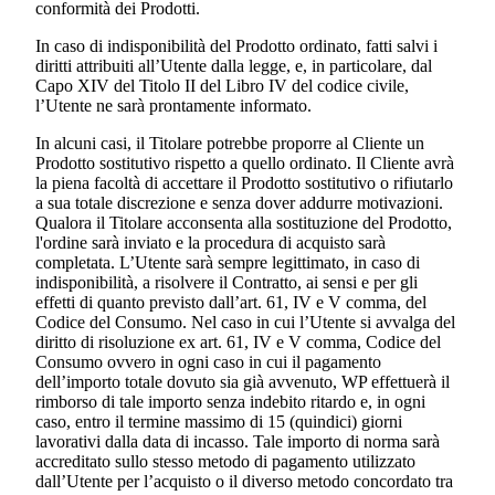
conformità dei Prodotti.
In caso di indisponibilità del Prodotto ordinato, fatti salvi i
diritti attribuiti all’Utente dalla legge, e, in particolare, dal
Capo XIV del Titolo II del Libro IV del codice civile,
l’Utente ne sarà prontamente informato.
In alcuni casi, il Titolare potrebbe proporre al Cliente un
Prodotto sostitutivo rispetto a quello ordinato. Il Cliente avrà
la piena facoltà di accettare il Prodotto sostitutivo o rifiutarlo
a sua totale discrezione e senza dover addurre motivazioni.
Qualora il Titolare acconsenta alla sostituzione del Prodotto,
l'ordine sarà inviato e la procedura di acquisto sarà
completata. L’Utente sarà sempre legittimato, in caso di
indisponibilità, a risolvere il Contratto, ai sensi e per gli
effetti di quanto previsto dall’art. 61, IV e V comma, del
Codice del Consumo. Nel caso in cui l’Utente si avvalga del
diritto di risoluzione ex art. 61, IV e V comma, Codice del
Consumo ovvero in ogni caso in cui il pagamento
dell’importo totale dovuto sia già avvenuto, WP effettuerà il
rimborso di tale importo senza indebito ritardo e, in ogni
caso, entro il termine massimo di 15 (quindici) giorni
lavorativi dalla data di incasso. Tale importo di norma sarà
accreditato sullo stesso metodo di pagamento utilizzato
dall’Utente per l’acquisto o il diverso metodo concordato tra