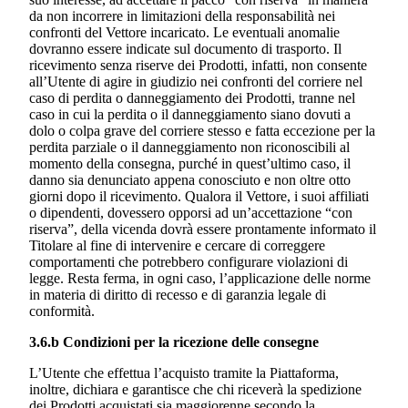
da non incorrere in limitazioni della responsabilità nei
confronti del Vettore incaricato. Le eventuali anomalie
dovranno essere indicate sul documento di trasporto. Il
ricevimento senza riserve dei Prodotti, infatti, non consente
all’Utente di agire in giudizio nei confronti del corriere nel
caso di perdita o danneggiamento dei Prodotti, tranne nel
caso in cui la perdita o il danneggiamento siano dovuti a
dolo o colpa grave del corriere stesso e fatta eccezione per la
perdita parziale o il danneggiamento non riconoscibili al
momento della consegna, purché in quest’ultimo caso, il
danno sia denunciato appena conosciuto e non oltre otto
giorni dopo il ricevimento. Qualora il Vettore, i suoi affiliati
o dipendenti, dovessero opporsi ad un’accettazione “con
riserva”, della vicenda dovrà essere prontamente informato il
Titolare al fine di intervenire e cercare di correggere
comportamenti che potrebbero configurare violazioni di
legge. Resta ferma, in ogni caso, l’applicazione delle norme
in materia di diritto di recesso e di garanzia legale di
conformità.
3.6.b Condizioni per la ricezione delle consegne
L’Utente che effettua l’acquisto tramite la Piattaforma,
inoltre, dichiara e garantisce che chi riceverà la spedizione
dei Prodotti acquistati sia maggiorenne secondo la