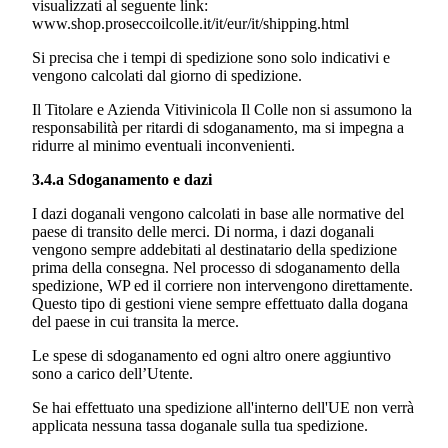
visualizzati al seguente link:
www.shop.proseccoilcolle.it/it/eur/it/shipping.html
Si precisa che i tempi di spedizione sono solo indicativi e
vengono calcolati dal giorno di spedizione.
Il Titolare e
Azienda Vitivinicola Il Colle
non si assumono la
responsabilità per ritardi di sdoganamento, ma si impegna a
ridurre al minimo eventuali inconvenienti.
3.4.a Sdoganamento e dazi
I dazi doganali vengono calcolati in base alle normative del
paese di transito delle merci. Di norma, i dazi doganali
vengono sempre addebitati al destinatario della spedizione
prima della consegna. Nel processo di sdoganamento della
spedizione, WP ed il corriere non intervengono direttamente.
Questo tipo di gestioni viene sempre effettuato dalla dogana
del paese in cui transita la merce.
Le spese di sdoganamento ed ogni altro onere aggiuntivo
sono a carico dell’Utente.
Se hai effettuato una spedizione all'interno dell'UE non verrà
applicata nessuna tassa doganale sulla tua spedizione.