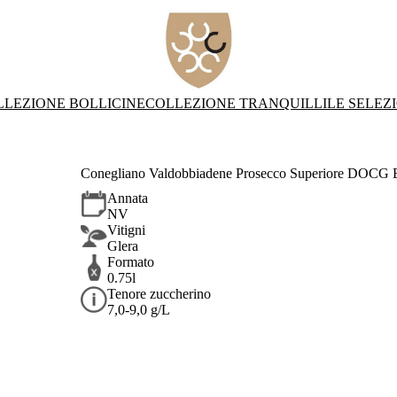
LLEZIONE BOLLICINE
COLLEZIONE TRANQUILLI
LE SELEZ
Conegliano Valdobbiadene Prosecco Superiore DOCG 
Annata
NV
Vitigni
Glera
Formato
0.75l
Tenore zuccherino
7,0-9,0 g/L