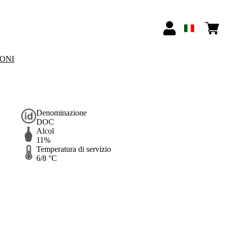
IONI
Denominazione
DOC
Alcol
11%
Temperatura di servizio
6/8 °C