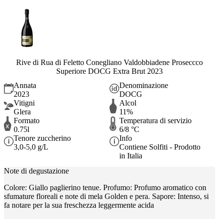
Rive di Rua di Feletto Conegliano Valdobbiadene Proseccco
Superiore DOCG Extra Brut 2023
Annata
Denominazione
2023
DOCG
Vitigni
Alcol
Glera
11%
Formato
Temperatura di servizio
0.75l
6/8 °C
Tenore zuccherino
Info
3,0-5,0 g/L
Contiene Solfiti - Prodotto
in Italia
Note di degustazione
Colore: Giallo paglierino tenue. Profumo: Profumo aromatico con
sfumature floreali e note di mela Golden e pera. Sapore: Intenso, si
fa notare per la sua freschezza leggermente acida