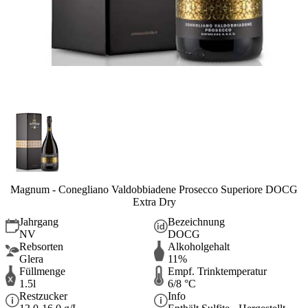
Magnum - Conegliano Valdobbiadene Prosecco Superiore DOCG
Extra Dry
Jahrgang
Bezeichnung
NV
DOCG
Rebsorten
Alkoholgehalt
Glera
11%
Füllmenge
Empf. Trinktemperatur
1.5l
6/8 °C
Restzucker
Info